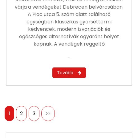
várja a vendégeket Debrecen belvárosában.
A Piac utca 5. szám alatt található
egységben klasszikus gyorséttermi
kedvencek, modern ízvariációk és
egészséges alternatívák egyaránt helyet
kapnak. A vendégek reggeltő
…
Bejegyzések
1
2
3
>>
lapozása