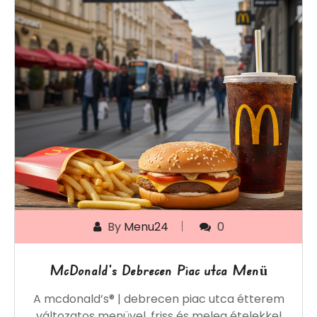
By
Menu24
0
McDonald’s Debrecen Piac utca Menü
A mcdonald’s® | debrecen piac utca étterem
változatos menüvel, friss és meleg ételekkel