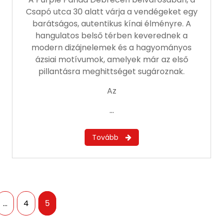
Csapó utca 30 alatt várja a vendégeket egy
barátságos, autentikus kínai élményre. A
hangulatos belső térben keverednek a
modern dizájnelemek és a hagyományos
ázsiai motívumok, amelyek már az első
pillantásra meghittséget sugároznak.
Az
…
Bejegyzések
…
4
5