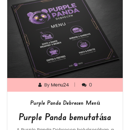
By
Menu24
0
Purple Panda Debrecen Menü
Purple Panda bemutatása
A Purple Panda Debrecen belvárosában, a