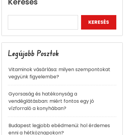
Keresés
KERESÉS
Legújabb Posztok
Vitaminok vásárlása: milyen szempontokat
vegyünk figyelembe?
Gyorsaság és hatékonyság a
vendéglátásban: miért fontos egy jó
vízforraló a konyhában?
Budapest legjobb ebédmenüi: hol érdemes
enni a hétköznapokon?