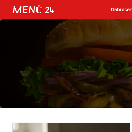
Skip
MENÜ 24
Debrece
to
content